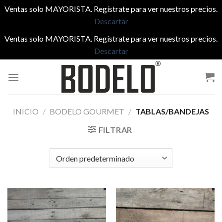
Ventas solo MAYORISTA. Regístrate para ver nuestros precios.
Descartar
Ventas solo MAYORISTA. Regístrate para ver nuestros precios.
Descartar
Saltar
al
contenido
INICIO
/
BODELO GOURMET
/
TABLAS/BANDEJAS
FILTRAR