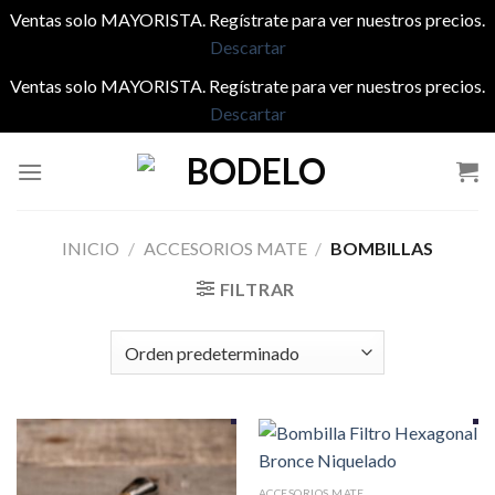
Ventas solo MAYORISTA. Regístrate para ver nuestros precios.
Descartar
Ventas solo MAYORISTA. Regístrate para ver nuestros precios.
Descartar
Saltar
al
contenido
INICIO
/
ACCESORIOS MATE
/
BOMBILLAS
FILTRAR
ACCESORIOS MATE