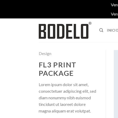
Ven
Ven
Saltar
al
INICI
contenido
Design
FL3 PRINT
PACKAGE
Lorem ipsum dolor sit amet,
consectetuer adipiscing elit, sed
diam nonummy nibh euismod
tincidunt ut laoreet dolore
magna aliquam erat volutpat.