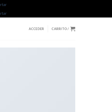
rtar
rtar
ACCEDER
CARRITO /