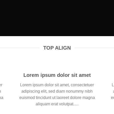
TOP ALIGN
Lorem ipsum dolor sit amet
er
Lorem ipsum dolor sit amet, consectetuer
L
h
adipiscing elit, sed diam nonummy nibh
na
euismod tincidunt ut laoreet dolore magna
e
aliquam erat volutpat….