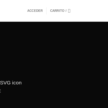
ACCEDER
CARRITO /
 SVG icon
e: